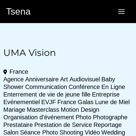
Aller
Tsena
au
contenu
UMA Vision
France
Agence
Anniversaire
Art
Audiovisuel
Baby
Shower
Communication
Conférence
En Ligne
Enterrement de vie de jeune fille
Entreprise
Evénementiel
EVJF
France
Galas
Lune de Miel
Mariage
Masterclass
Motion Design
Organisation d'événement
Photo
Photographe
Prestataire
Prestation de Service
Reportage
Salon
Séance Photo
Shooting
Vidéo
Wedding