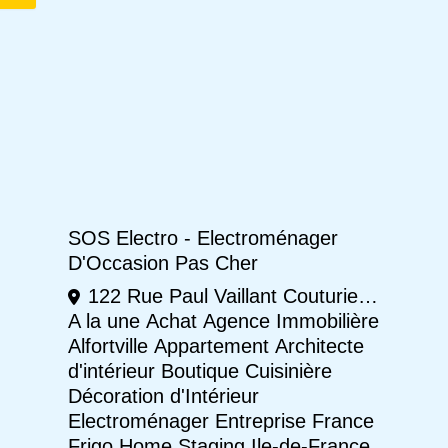
SOS Electro - Electroménager
D'Occasion Pas Cher
122 Rue Paul Vaillant Couturier, Alfortville
A la une
Achat
Agence Immobilière
Alfortville
Appartement
Architecte
d'intérieur
Boutique
Cuisinière
Décoration d'Intérieur
Electroménager
Entreprise
France
Frigo
Home Staging
Ile-de-France