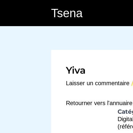
Aller
Tsena
au
contenu
Yiva
Laisser un commentaire
Retourner vers l'annuaire
Caté
Digita
(réfé