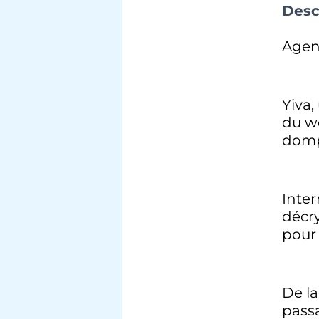
Desc
Agen
Yiva,
du we
domp
Inter
décry
pour 
De l
pass