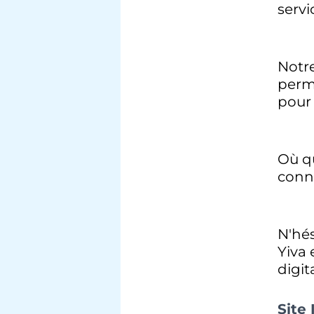
servi
Notre
perme
pour 
Où q
conne
N'hés
Yiva 
digita
Site 