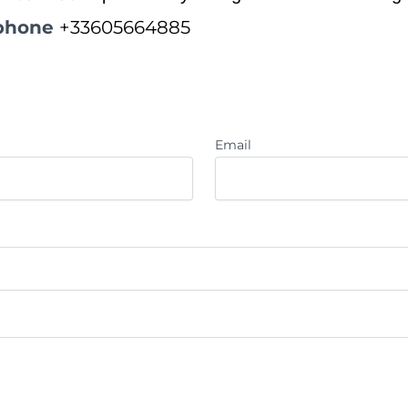
phone
+33605664885
Email