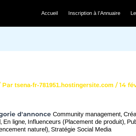
Accueil
Inscription à l’Annuaire
Le
/ Par
/
14 fé
tsena-fr-781951.hostingersite.com
gorie d'annonce
,
Community management
Créa
,
,
,
l
En ligne
Influenceurs (Placement de produit)
Pub
,
rencement naturel)
Stratégie Social Media