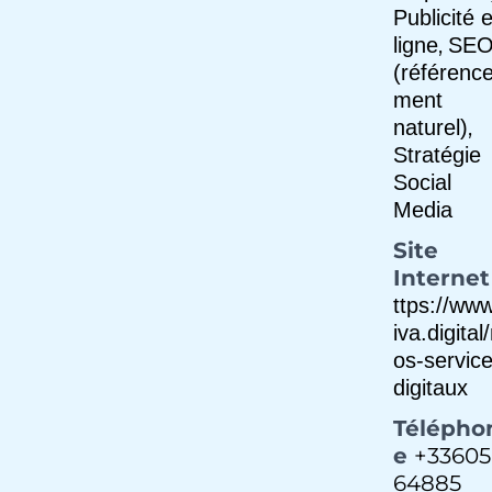
Publicité 
,
ligne
SE
(référenc
ment
,
naturel)
Stratégie
Social
Media
Site
Internet
ttps://www
iva.digital
os-service
digitaux
Télépho
e
+33605
64885