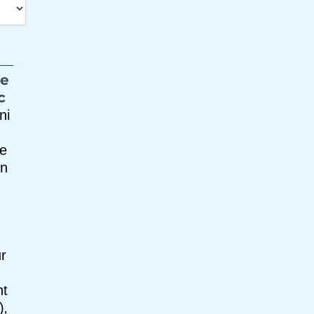
ie
c
ni
e
on
r
nt
,
)