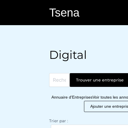
Aller
Tsena
au
contenu
Digital
Annuaire d'Entreprises
Voir toutes les ann
Ajouter une entrepri
Trier par :