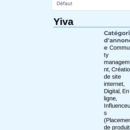
Yiva
Catégor
d'annon
e
Commu
ty
managem
,
nt
Créati
de site
,
internet
,
Digital
En
,
ligne
Influenceu
s
(Placeme
de produit