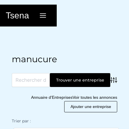
Aller
au
Tsena
contenu
manucure
Advanc
Annuaire d'Entreprises
Voir toutes les annonces
Ajouter une entreprise
Trier par :