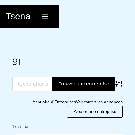
Aller
au
Tsena
contenu
91
Advanc
Annuaire d'Entreprises
Voir toutes les annonces
Ajouter une entreprise
Trier par :