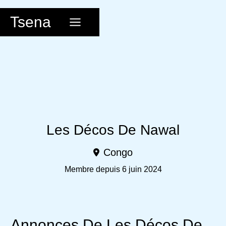
Aller
au
Tsena
contenu
Les Décos De Nawal
Congo
Membre depuis 6 juin 2024
Annonces De Les Décos De