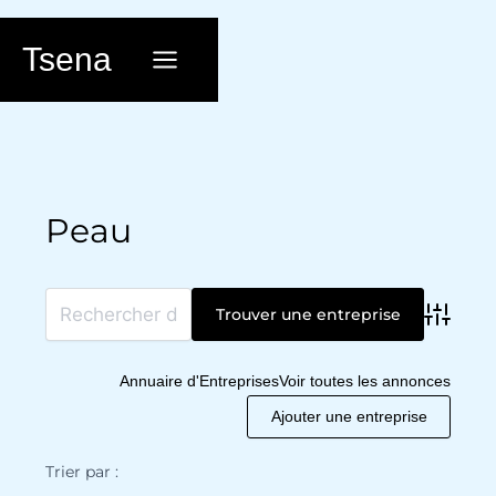
Aller
au
Tsena
contenu
Peau
Advanc
Annuaire d'Entreprises
Voir toutes les annonces
Ajouter une entreprise
Trier par :