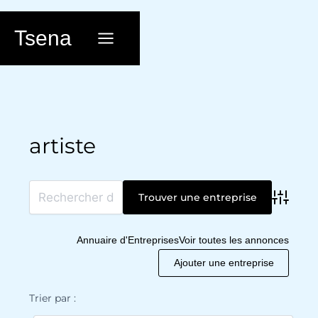
Aller
au
Tsena
contenu
artiste
Advanc
Annuaire d'Entreprises
Voir toutes les annonces
Ajouter une entreprise
Trier par :