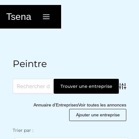
Aller
au
Tsena
contenu
Peintre
Advanc
Annuaire d'Entreprises
Voir toutes les annonces
Ajouter une entreprise
Trier par :