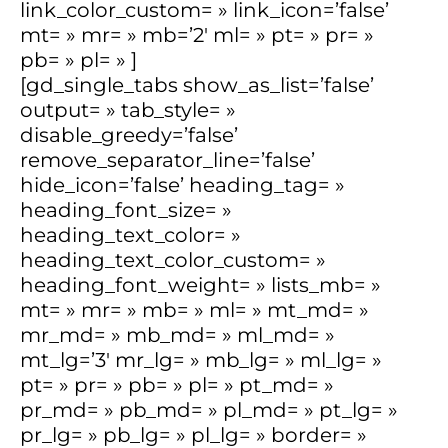
link_color_custom= » link_icon=’false’
mt= » mr= » mb=’2′ ml= » pt= » pr= »
pb= » pl= » ]
[gd_single_tabs show_as_list=’false’
output= » tab_style= »
disable_greedy=’false’
remove_separator_line=’false’
hide_icon=’false’ heading_tag= »
heading_font_size= »
heading_text_color= »
heading_text_color_custom= »
heading_font_weight= » lists_mb= »
mt= » mr= » mb= » ml= » mt_md= »
mr_md= » mb_md= » ml_md= »
mt_lg=’3′ mr_lg= » mb_lg= » ml_lg= »
pt= » pr= » pb= » pl= » pt_md= »
pr_md= » pb_md= » pl_md= » pt_lg= »
pr_lg= » pb_lg= » pl_lg= » border= »