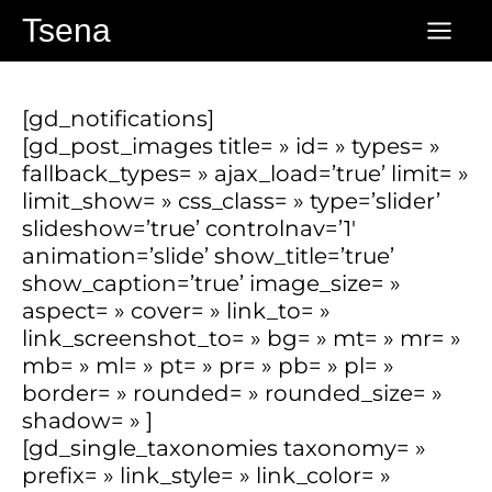
Aller
Tsena
au
contenu
[gd_notifications]
[gd_post_images title= » id= » types= »
fallback_types= » ajax_load=’true’ limit= »
limit_show= » css_class= » type=’slider’
slideshow=’true’ controlnav=’1′
animation=’slide’ show_title=’true’
show_caption=’true’ image_size= »
aspect= » cover= » link_to= »
link_screenshot_to= » bg= » mt= » mr= »
mb= » ml= » pt= » pr= » pb= » pl= »
border= » rounded= » rounded_size= »
shadow= » ]
[gd_single_taxonomies taxonomy= »
prefix= » link_style= » link_color= »