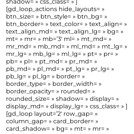
shadow= » css_class= » ]
[gd_loop_actions hide_layouts= »
btn_size= » btn_style= » btn_bg= »
btn_border= » text_color= » text_align= »
text_align_md= » text_align_lg= » bg= »
mt= » mr= » mb=’3′ ml= » mt_md= »
mr_md= » mb_md= » ml_md= » mt_lg= »
mr_lg= » mb_lg= » ml_lg= » pt= » pr= »
pb= » pl= » pt_md= » pr_md= »
pb_md= » pl_md= » pt_lg= » pr_lg= »
pb_lg= » pl_lg= » border= »
border_type= » border_width= »
border_opacity= » rounded= »
rounded_size= » shadow= » display= »
display_md= » display_lg= » css_class= » ]
[gd_loop layout=’2′ row_gap= »
column_gap= » card_border= »
card_shadow= » bg= » mt= » mr= »