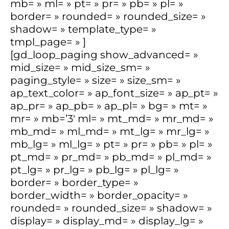
mb= » ml= » pt= » pr= » pb= » pl= »
border= » rounded= » rounded_size= »
shadow= » template_type= »
tmpl_page= » ]
[gd_loop_paging show_advanced= »
mid_size= » mid_size_sm= »
paging_style= » size= » size_sm= »
ap_text_color= » ap_font_size= » ap_pt= »
ap_pr= » ap_pb= » ap_pl= » bg= » mt= »
mr= » mb=’3′ ml= » mt_md= » mr_md= »
mb_md= » ml_md= » mt_lg= » mr_lg= »
mb_lg= » ml_lg= » pt= » pr= » pb= » pl= »
pt_md= » pr_md= » pb_md= » pl_md= »
pt_lg= » pr_lg= » pb_lg= » pl_lg= »
border= » border_type= »
border_width= » border_opacity= »
rounded= » rounded_size= » shadow= »
display= » display_md= » display_lg= »