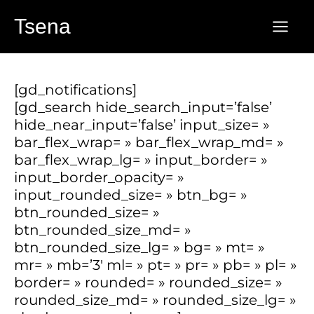
Aller
Tsena
au
contenu
[gd_notifications]
[gd_search hide_search_input=’false’
hide_near_input=’false’ input_size= »
bar_flex_wrap= » bar_flex_wrap_md= »
bar_flex_wrap_lg= » input_border= »
input_border_opacity= »
input_rounded_size= » btn_bg= »
btn_rounded_size= »
btn_rounded_size_md= »
btn_rounded_size_lg= » bg= » mt= »
mr= » mb=’3′ ml= » pt= » pr= » pb= » pl= »
border= » rounded= » rounded_size= »
rounded_size_md= » rounded_size_lg= »