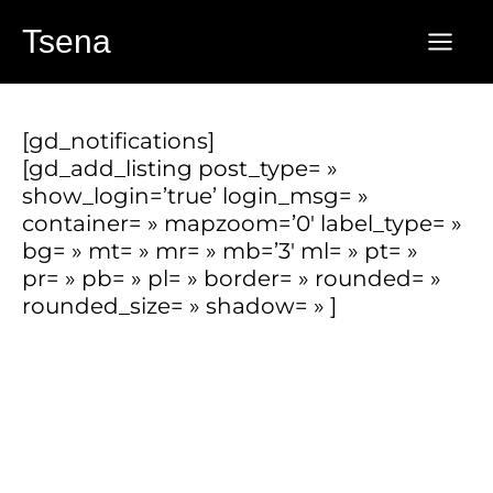
Aller
Tsena
au
contenu
[gd_notifications]
[gd_add_listing post_type= »
show_login=’true’ login_msg= »
container= » mapzoom=’0′ label_type= »
bg= » mt= » mr= » mb=’3′ ml= » pt= »
pr= » pb= » pl= » border= » rounded= »
rounded_size= » shadow= » ]